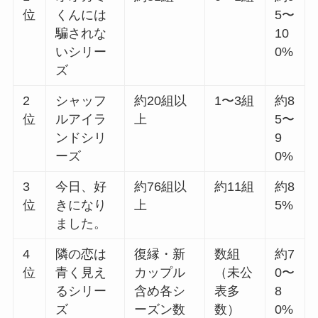
位
くんには
5〜
騙されな
10
いシリー
0%
ズ
2
シャッフ
約20組以
1〜3組
約8
位
ルアイラ
上
5〜
ンドシリ
9
ーズ
0%
3
今日、好
約76組以
約11組
約8
位
きになり
上
5%
ました。
4
隣の恋は
復縁・新
数組
約7
位
青く見え
カップル
（未公
0〜
るシリー
含め各シ
表多
8
ズ
ーズン数
数）
0%