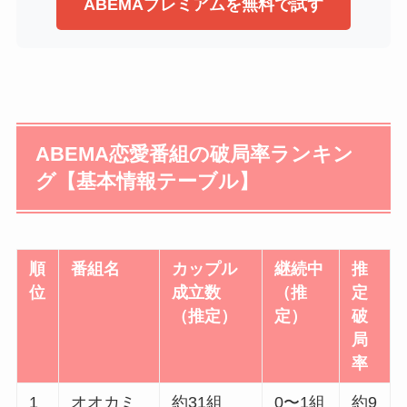
ABEMAプレミアムを無料で試す
ABEMA恋愛番組の破局率ランキン
グ【基本情報テーブル】
順
番組名
カップル
継続中
推
位
成立数
（推
定
（推定）
定）
破
局
率
1
オオカミ
約31組
0〜1組
約9