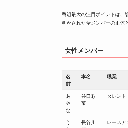
番組最大の注目ポイントは、
明かされた全メンバーの正体
女性メンバー
名
本名
職業
前
あ
谷口彩
タレント
や
菜
な
う
長谷川
レースア