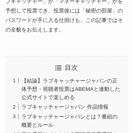
ブキャッチャー」か「マネーキャッチャー」かを
予想して投票でき、投票後には「秘密の部屋」の
パスワードが手に入る仕掛けも。この記事ではそ
の全貌をお伝えします。
目次
【結論】ラブキャッチャージャパンの正
体予想・視聴者投票はABEMAと連動した
公式サイトで楽しめる
ラブキャッチャージャパン 作品情報
ラブキャッチャージャパンとは？番組の
概要とルール