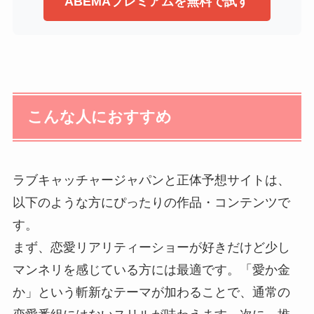
ABEMAプレミアムを無料で試す
こんな人におすすめ
ラブキャッチャージャパンと正体予想サイトは、
以下のような方にぴったりの作品・コンテンツで
す。
まず、恋愛リアリティーショーが好きだけど少し
マンネリを感じている方には最適です。「愛か金
か」という斬新なテーマが加わることで、通常の