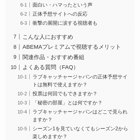
面白い・ハマったという声
正体予想サイトへの反応
衝撃の展開に涙する視聴者も
こんな人におすすめ
ABEMAプレミアムで視聴するメリット
関連作品・おすすめ番組
よくある質問（FAQ）
ラブキャッチャージャパンの正体予想サイ
トは無料で使えますか？
投票は何回でもできますか？
「秘密の部屋」とは何ですか？
ラブキャッチャージャパンはどこで見られ
ますか？
シーズン1を見ていなくてもシーズン2から
楽しめますか？