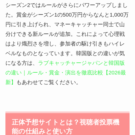
シーズン2ではルールがさらにパワーアップしまし
た。賞金がシーズン1の500万円からなんと1,000万
円に引き上げられ、マネーキャッチャー同士で山
分けできる新ルールが追加。これによって心理戦
はより熾烈さを増し、参加者の駆け引きもハイレ
ベルなものとなっています。韓国版との違いが気
になる方は、
ラブキャッチャージャパンと韓国版
の違い｜ルール・賞金・演出を徹底比較【2026最
新】
もあわせてご覧ください。
正体予想サイトとは？視聴者投票機
能の仕組みと使い方