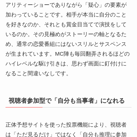
アリティーショーでありながら「疑心」の要素が
加わっていることです。相手が本当に自分のこと
を好きなのか、それとも賞金目当てで演技をして
いるのか。その見極めがストーリーの軸となるた
め、通常の恋愛番組にはないスリルとサスペンス
が生まれています。MC陣も毎回翻弄されるほどの
ハイレベルな駆け引きは、思わず画面に釘付けに
なること間違いなしです。
視聴者参加型で「自分も当事者」になれる
正体予想サイトを使った投票機能により、視聴者
は「ただ見るだけ」ではなく「自分も推理に参加