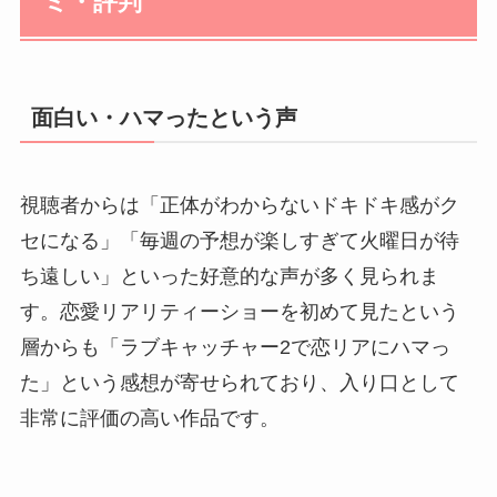
ミ・評判
面白い・ハマったという声
視聴者からは「正体がわからないドキドキ感がク
セになる」「毎週の予想が楽しすぎて火曜日が待
ち遠しい」といった好意的な声が多く見られま
す。恋愛リアリティーショーを初めて見たという
層からも「ラブキャッチャー2で恋リアにハマっ
た」という感想が寄せられており、入り口として
非常に評価の高い作品です。