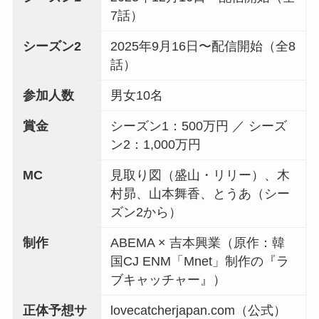
7話）
シーズン2
2025年9月16日〜配信開始（全8
話）
参加人数
男女10名
賞金
シーズン1：500万円 ／ シーズ
ン2：1,000万円
MC
見取り図（盛山・リリー）、木
村昴、山本舞香、とうあ（シー
ズン2から）
制作
ABEMA × 吉本興業（原作：韓
国CJ ENM「Mnet」制作の『ラ
ブキャッチャー』）
正体予想サ
lovecatcherjapan.com（公式）