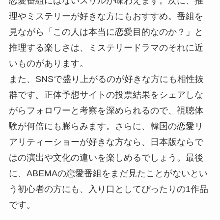
恋愛番組にはないスリルが味わえます。次に、推
理やミステリーが好きな方にもおすすめ。番組を
見ながら「この人は本当に恋愛目的なのか？」と
推理する楽しさは、ミステリードラマのそれに近
いものがあります。
また、SNSで盛り上がるのが好きな方にも相性抜
群です。正体予想サイトの投票結果をシェアしな
がらフォロワーと考察を深められるので、視聴体
験が何倍にも膨らみます。さらに、韓国の恋愛リ
アリティーショーが好きな方なら、日本版ならで
はの演出や文化の違いを楽しめるでしょう。最後
に、ABEMAの恋愛番組をまだ見たことがないとい
う初心者の方にも、入り口としてぴったりの1作品
です。