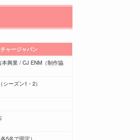
ッチャージャパン
 吉本興業 / CJ ENM（制作協
（シーズン1・2）
占
女各5名で固定）