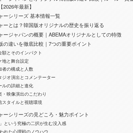
2026年最新】
ャーシリーズ 基本情報一覧
ャーとは？韓国版オリジナルの歴史を振り返る
ャージャパンの概要｜ABEMAオリジナルとしての特徴
版の違いを徹底比較｜7つの重要ポイント
金額とそのインパクト
ケ地と舞台設定
加者の構成と人数
タジオ演出とコメンテーター
ールの詳細と進化
楽・映像演出のこだわり
信スタイルと視聴環境
ャーシリーズの見どころ・魅力ポイント
」という究極の二択が生む没入感
われた心理戦のノウハウ