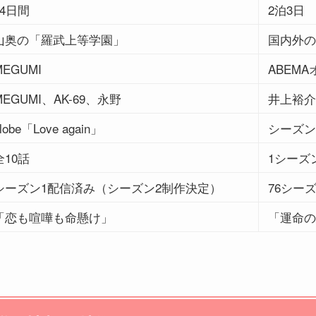
14日間
2泊3日
山奥の「羅武上等学園」
国内外の
MEGUMI
ABEM
MEGUMI、AK-69、永野
井上裕介（
lobe「Love again」
シーズン
全10話
1シーズ
シーズン1配信済み（シーズン2制作決定）
76シー
「恋も喧嘩も命懸け」
「運命の