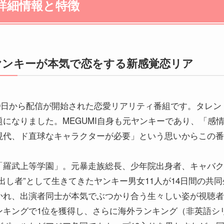
詳細情報と特徴
ヤンキーが本気で恋をする新感覚恋リア
月9日から配信が開始された恋愛リアリティ番組です。タレン
になりました。MEGUMI自身も元ヤンキーであり、「感
現代、ド直球なキャラクターが必要」という思いからこの番
「羅武上等学園」。元暴走族総長、少年院出身者、キャバク
出し者”として生きてきたヤンキー男女11人が14日間の共
かれ、出演者同士が本気でぶつかり合う生々しい姿が視聴者
ンキングで1位を獲得し、さらに海外ランキング（非英語シ