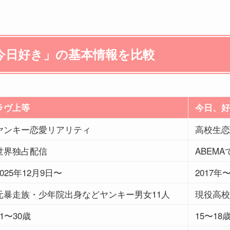
今日好き」の基本情報を比較
ラヴ上等
今日、好
ヤンキー恋愛リアリティ
高校生恋
世界独占配信
ABEMA
2025年12月9日〜
2017
元暴走族・少年院出身などヤンキー男女11人
現役高校
21〜30歳
15〜1