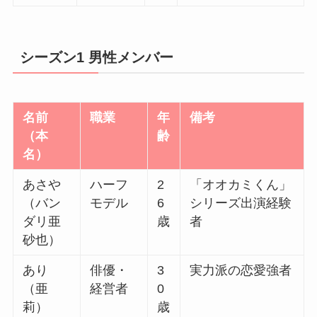
シーズン1 男性メンバー
名前
職業
年
備考
（本
齢
名）
あさや
ハーフ
2
「オオカミくん」
（バン
モデル
6
シリーズ出演経験
ダリ亜
歳
者
砂也）
あり
俳優・
3
実力派の恋愛強者
（亜
経営者
0
莉）
歳