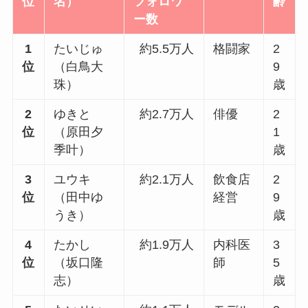
位
名）
フォロワ
齢
ー数
1
たいじゅ
約5.5万人
格闘家
2
位
（白鳥大
9
珠）
歳
2
ゆきと
約2.7万人
俳優
2
位
（原田夕
1
季叶）
歳
3
ユウキ
約2.1万人
飲食店
2
位
（田中ゆ
経営
9
うき）
歳
4
たかし
約1.9万人
内科医
3
位
（坂口隆
師
5
志）
歳