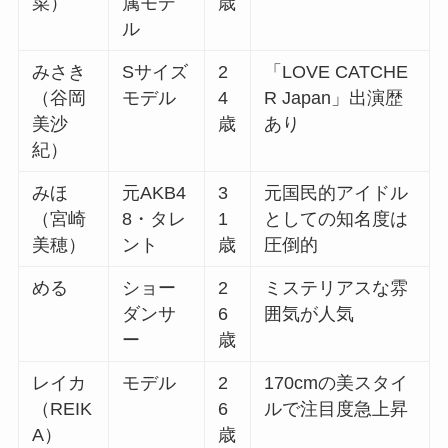
菜）
属モデ
歳
ル
みさき
Sサイズ
2
「LOVE CATCHE
（谷岡
モデル
4
R Japan」出演歴
美沙
歳
あり
紀）
みほ
元AKB4
3
元国民的アイドル
（宮崎
8・タレ
1
としての知名度は
美穂）
ント
歳
圧倒的
める
ショー
2
ミステリアスな雰
ダンサ
6
囲気が人気
ー
歳
レイカ
モデル
2
170cmの美スタイ
（REIK
6
ルで注目度急上昇
A）
歳