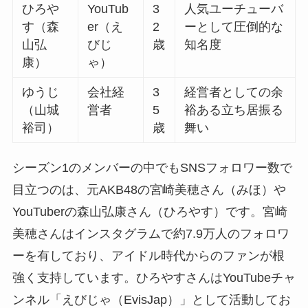
ひろや
YouTub
3
人気ユーチューバ
す（森
er（え
2
ーとして圧倒的な
山弘
びじ
歳
知名度
康）
ゃ）
ゆうじ
会社経
3
経営者としての余
（山城
営者
5
裕ある立ち居振る
裕司）
歳
舞い
シーズン1のメンバーの中でもSNSフォロワー数で
目立つのは、元AKB48の宮崎美穂さん（みほ）や
YouTuberの森山弘康さん（ひろやす）です。宮崎
美穂さんはインスタグラムで約7.9万人のフォロワ
ーを有しており、アイドル時代からのファンが根
強く支持しています。ひろやすさんはYouTubeチャ
ンネル「えびじゃ（EvisJap）」として活動してお