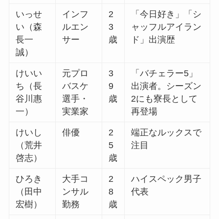
いっせ
インフ
2
「今日好き」「シ
い（森
ルエン
3
ャッフルアイラン
長一
サー
歳
ド」出演歴
誠）
けいい
元プロ
3
「バチェラー5」
ち（長
バスケ
9
出演者。シーズン
谷川惠
選手・
歳
2にも寮長として
一）
実業家
再登場
けいし
俳優
2
端正なルックスで
（荒井
5
注目
啓志）
歳
ひろき
大手コ
2
ハイスペック男子
（田中
ンサル
8
代表
宏樹）
勤務
歳