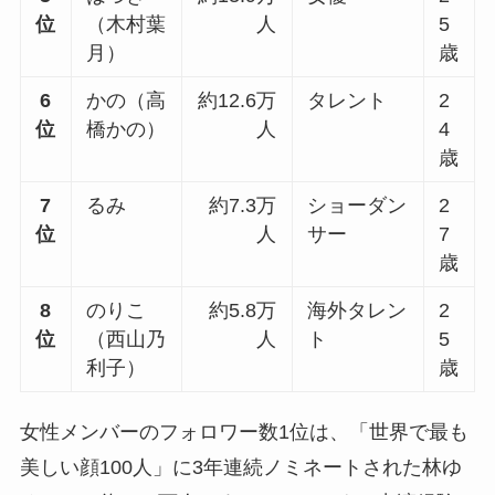
位
（木村葉
人
5
月）
歳
6
かの（高
約12.6万
タレント
2
位
橋かの）
人
4
歳
7
るみ
約7.3万
ショーダン
2
位
人
サー
7
歳
8
のりこ
約5.8万
海外タレン
2
位
（西山乃
人
ト
5
利子）
歳
女性メンバーのフォロワー数1位は、「世界で最も
美しい顔100人」に3年連続ノミネートされた林ゆ