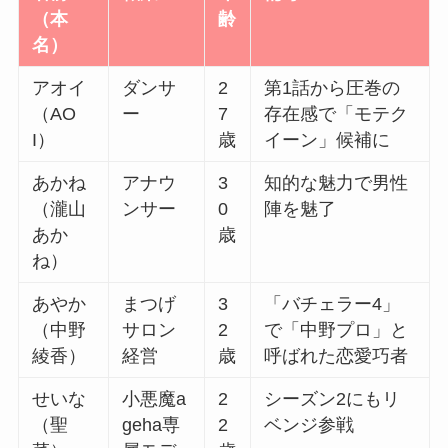
（本
齢
名）
アオイ
ダンサ
2
第1話から圧巻の
（AO
ー
7
存在感で「モテク
I）
歳
イーン」候補に
あかね
アナウ
3
知的な魅力で男性
（瀧山
ンサー
0
陣を魅了
あか
歳
ね）
あやか
まつげ
3
「バチェラー4」
（中野
サロン
2
で「中野プロ」と
綾香）
経営
歳
呼ばれた恋愛巧者
せいな
小悪魔a
2
シーズン2にもリ
（聖
geha専
2
ベンジ参戦