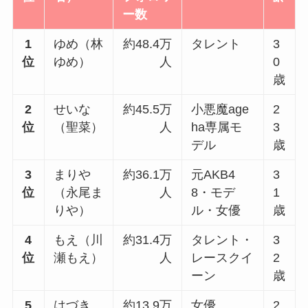
ー数
1
ゆめ（林
約48.4万
タレント
3
位
ゆめ）
人
0
歳
2
せいな
約45.5万
小悪魔age
2
位
（聖菜）
人
ha専属モ
3
デル
歳
3
まりや
約36.1万
元AKB4
3
位
（永尾ま
人
8・モデ
1
りや）
ル・女優
歳
4
もえ（川
約31.4万
タレント・
3
位
瀬もえ）
人
レースクイ
2
ーン
歳
5
はづき
約13.9万
女優
2