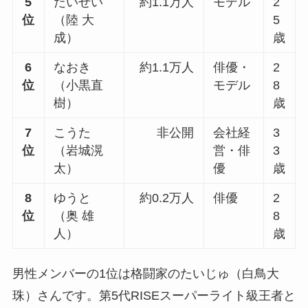
5
たいせい
約1.1万人
モデル
2
位
（陸 大
5
成）
歳
6
なおき
約1.1万人
俳優・
2
位
（小黒直
モデル
8
樹）
歳
7
こうた
非公開
会社経
3
位
（岩城滉
営・俳
3
太）
優
歳
8
ゆうと
約0.2万人
俳優
2
位
（奥 雄
8
人）
歳
男性メンバーの1位は格闘家のたいじゅ（白鳥大
珠）さんです。第5代RISEスーパーライト級王者と