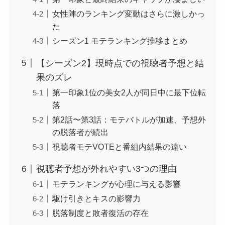
女性陣のランキング変動はさらに激しかっ
た
シーズン1 モテランキング推移まとめ
【シーズン2】現時点での視聴者予想と結
果のズレ
第一印象1位の美女2人が同日中に最下位転
落
第2話〜第3話：モテバトルが加速、予想外
の脱落者が続出
視聴者モテVOTEと番組内結果の違い
視聴者予想が外れやすい3つの理由
モテランキングが心理に与える影響
駆け引きとキスの影響力
脱落制度と敗者復活の存在