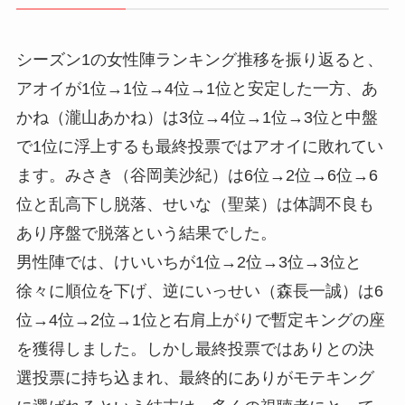
シーズン1の女性陣ランキング推移を振り返ると、
アオイが1位→1位→4位→1位と安定した一方、あ
かね（瀧山あかね）は3位→4位→1位→3位と中盤
で1位に浮上するも最終投票ではアオイに敗れてい
ます。みさき（谷岡美沙紀）は6位→2位→6位→6
位と乱高下し脱落、せいな（聖菜）は体調不良も
あり序盤で脱落という結果でした。
男性陣では、けいいちが1位→2位→3位→3位と
徐々に順位を下げ、逆にいっせい（森長一誠）は6
位→4位→2位→1位と右肩上がりで暫定キングの座
を獲得しました。しかし最終投票ではありとの決
選投票に持ち込まれ、最終的にありがモテキング