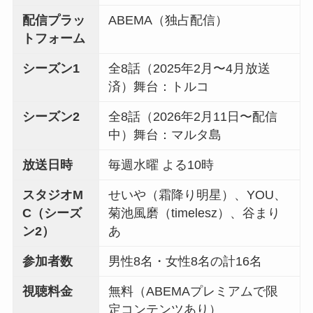
配信プラッ
ABEMA（独占配信）
トフォーム
シーズン1
全8話（2025年2月〜4月放送
済）舞台：トルコ
シーズン2
全8話（2026年2月11日〜配信
中）舞台：マルタ島
放送日時
毎週水曜 よる10時
スタジオM
せいや（霜降り明星）、YOU、
C（シーズ
菊池風磨（timelesz）、谷まり
ン2）
あ
参加者数
男性8名・女性8名の計16名
視聴料金
無料（ABEMAプレミアムで限
定コンテンツあり）