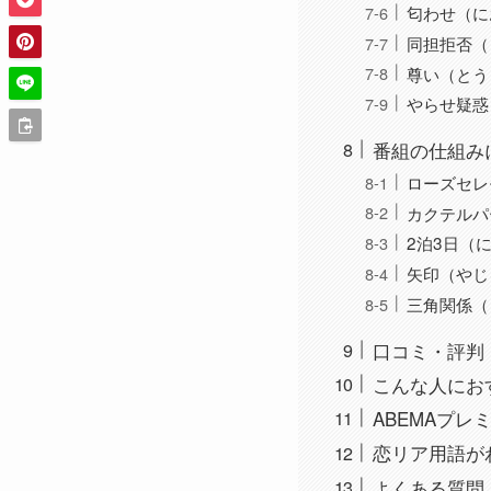
匂わせ（に
同担拒否（
尊い（とう
やらせ疑惑
番組の仕組み
ローズセレ
カクテルパ
2泊3日（
矢印（やじ
三角関係（
口コミ・評判
こんな人にお
ABEMAプ
恋リア用語が
よくある質問（