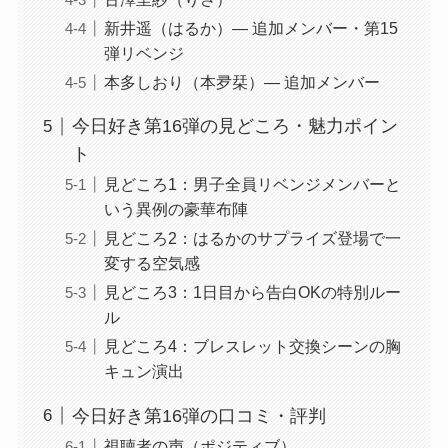
新井遥（はるか）― 追加メンバー・第15
弾リベンジ
本多しおり（本夛栞）― 追加メンバー
今日好き第16弾の見どころ・魅力ポイン
ト
見どころ1：男子全員リベンジメンバーと
いう異例の豪華布陣
見どころ2：はるかのサプライズ登場で一
変する空気感
見どころ3：1日目から告白OKの特別ルー
ル
見どころ4：ブレスレット交換シーンの胸
キュン演出
今日好き第16弾の口コミ・評判
視聴者の声（ポジティブ）