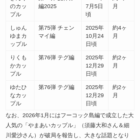
のカッ
編2025
7月5日
月
プル
頃
しゅん
第75弾 チェン
2025年
約4ヶ
ゆまカ
マイ編
10月24
月
ップル
日頃
りくも
第76弾 テグ編
2025年
約2ヶ
かカッ
12月29
月
プル
日頃
ゆたひ
第76弾 テグ編
2025年
約2ヶ
なカッ
12月29
月
プル
日頃
なお、2026年1月にはフーコック島編で成立した大
人気の「やまあいカップル」（須藤大和さん＆細
川愛沙さん）が破局を報告し、大きな話題となり