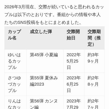
2026年3月現在、交際が続いていると思われるカッ
プルは以下のとおりです。番組からの情報や本人
たちのSNS投稿をもとにまとめました。
カップ
成立した弾
交際開
交際期
ル名
始日
間（推
定）
ゆいは
第45弾 小夏編
2022年
約3年
るカッ
5月25
9ヶ月
プル
日
さつゆ
第55弾 夏休み
2023年
約2年
づカッ
編2023
6月25
8ヶ月
プル
日
りんは
第56弾 カンヌ
2023年
約2年
なカッ
ン編
7月29
7ヶ月