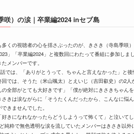
咲）の涙｜卒業編2024 inセブ島
も多くの視聴者の心を揺さぶったのが、きさき（寺島季咲）
023」「卒業編2024」と複数回にわたって番組に参加し
きたメンバーです。
島の第3話では、「ありがとうって、ちゃんと言えなかった」と
終回では、そうた（米山颯太）とえいじ（吉田叡史）の2人
んの全部がとても大好きです」「僕が絶対にきさきちゃんを
きさきは涙ながらに「そうたくんだったから、こんなに悩ん
ができませんでした。
「好きになれなかったらどうしようって怖くて」と泣いてし
ほど純粋で無色透明な涙を流していたメンバーはきさき以外