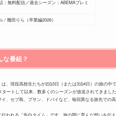
話：無料配信／過去シーズン：ABEMAプレミ
ル / 幾田りら（卒業編2026）
んな番組？
は、現役高校生たちが2泊3日（または3泊4日）の旅の中
にスタートして以来、数多くのシーズンが放送されてきまし
ワイ、セブ島、プサン、ドバイなど、毎回異なる旅先での高
に行われる「告白タイム」です。旅の間に育んだ想いを伝え