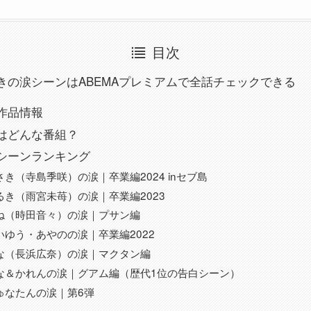
目次
きの涙シーンはABEMAプレミアムで全話チェックできる
作品情報
はどんな番組？
シーンランキング
さき（寺島季咲）の涙｜卒業編2024 inセブ島
るき（雨宮未苺）の涙｜卒業編2023
ね（時田音々）の涙｜プサン編
いゆう・あやのの涙｜卒業編2022
な（長浜広奈）の涙｜マクタン編
な＆かれんの涙｜グアム編（歴代1位の告白シーン）
ゅなたんの涙｜第6弾