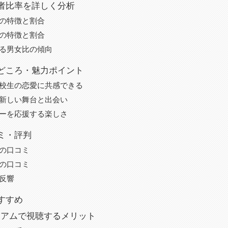
者比率を詳しく分析
の特徴と割合
の特徴と割合
る男女比の傾向
どころ・魅力ポイント
校生の恋愛に共感できる
新しい舞台と出会い
ーを応援する楽しさ
ミ・評判
の口コミ
の口コミ
反響
すすめ
レミアムで視聴するメリット