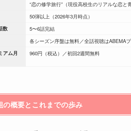
“恋の修学旅行”（現役高校生のリアルな恋と
50弾以上（2026年3月時点）
話数
5〜6話完結
各シーズン序盤は無料／全話視聴はABEMA
レミアム月
960円（税込）／初回2週間無料
組の概要とこれまでの歩み