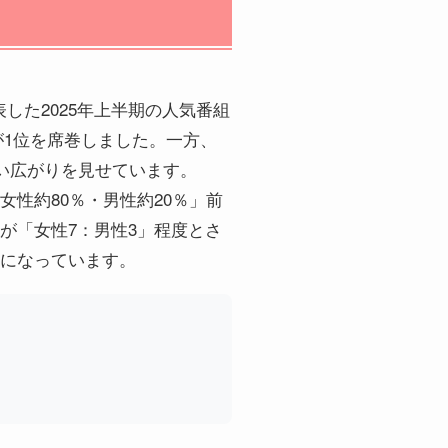
した2025年上半期の人気番組
が1位を席巻しました。一方、
い広がりを見せています。
性約80％・男性約20％」前
が「女性7：男性3」程度とさ
になっています。