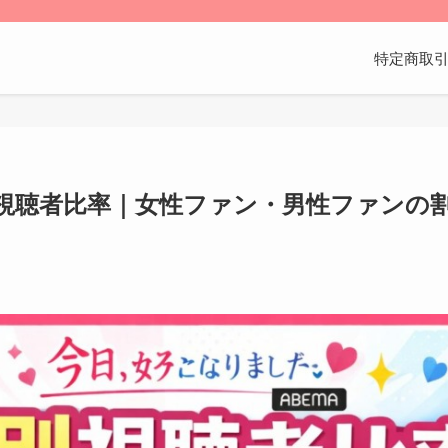
特定商取
視聴者比率｜女性ファン・男性ファンの割合