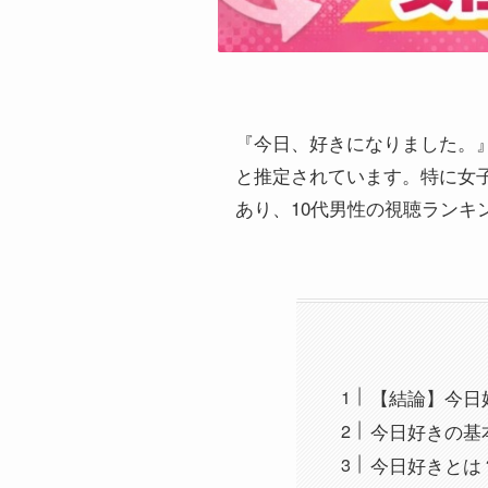
『今日、好きになりました。
と推定されています。特に女
あり、10代男性の視聴ランキ
【結論】今日
今日好きの基
今日好きとは