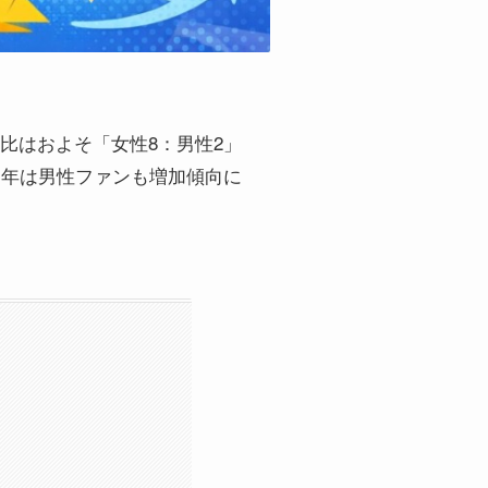
比はおよそ「女性8：男性2」
近年は男性ファンも増加傾向に