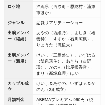
ロケ地
沖縄県（西原町・恩納村・浦添
市ほか）
ジャンル
恋愛リアリティーショー
出演メンバ
あやの（西綾乃）、よしき（椿
ー（継続）
善稀）、すずか（石川涼楓）、
りょうた（流稜太）
出演メンバ
けいし（三島啓史）、いずはる
ー（新規）
（飯泉遥斗）、あきら（古野
瑛）、かのん（比屋根香音）、
まり（新塘真理）ほか
カップル成
けいし＆あやの、いずはる＆か
立
のん（2組成立）
月額料金
ABEMAプレミアム 960円（税