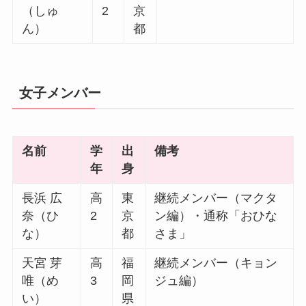
（しゅ
2
京
ん）
都
女子メンバー
名前
学
出
備考
年
身
長浜 広
高
東
継続メンバー（マクタ
奈（ひ
2
京
ン編）・通称「おひな
な）
都
さま」
天宮 芽
高
福
継続メンバー（キョン
唯（め
3
岡
ジュ編）
い）
県