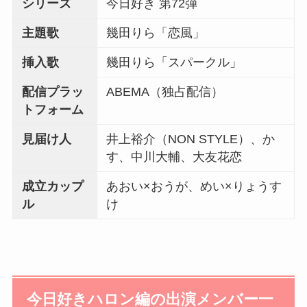
シリーズ
今日好き 第72弾
主題歌
幾田りら「恋風」
挿入歌
幾田りら「スパークル」
配信プラッ
ABEMA（独占配信）
トフォーム
見届け人
井上裕介（NON STYLE）、か
す、中川大輔、大友花恋
成立カップ
あおい×おうが、めい×りょうす
ル
け
今日好きハロン編の出演メンバー一