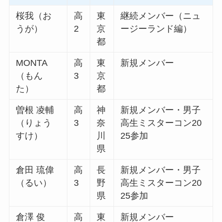
桜我（お
高
東
継続メンバー（ニュ
うが）
2
京
ージーランド編）
都
MONTA
高
東
新規メンバー
（もん
3
京
た）
都
曽根 凌輔
高
神
新規メンバー・男子
（りょう
3
奈
高生ミスターコン20
すけ）
川
25参加
県
倉田 琉偉
高
長
新規メンバー・男子
（るい）
3
野
高生ミスターコン20
県
25参加
倉澤 俊
高
東
新規メンバー