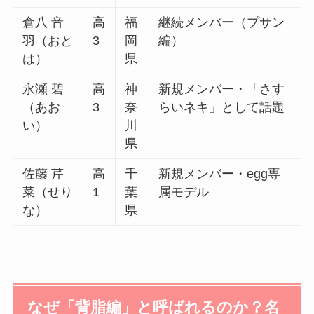
倉八 音
高
福
継続メンバー（プサン
羽（おと
3
岡
編）
は）
県
永瀬 碧
高
神
新規メンバー・「さす
（あお
3
奈
らいネキ」として話題
い）
川
県
佐藤 芹
高
千
新規メンバー・egg専
菜（せり
1
葉
属モデル
な）
県
なぜ「背脂編」と呼ばれるのか？名