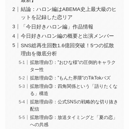
結論：ハロン編はABEMA史上最大級のヒ
ットを記録した恋リア
「今日好きハロン編」作品情報
今日好きハロン編の概要と出演メンバー
SNS総再生回数1.6億回突破！5つの拡散
理由を徹底分析
拡散理由①：”おひな様”の圧倒的キャラク
ター性
拡散理由②：”もんた界隈”のTikTokバズ
拡散理由③：四角関係という「語りたくな
る」構造
拡散理由④：公式SNSの戦略的な切り抜き
配信
拡散理由⑤：放送タイミングと「夏の恋」
への共感