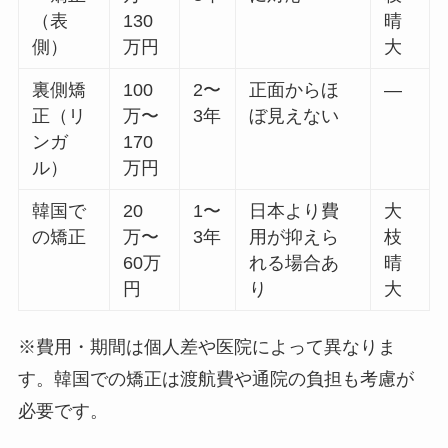
（表
130
晴
側）
万円
大
裏側矯
100
2〜
正面からほ
―
正（リ
万〜
3年
ぼ見えない
ンガ
170
ル）
万円
韓国で
20
1〜
日本より費
大
の矯正
万〜
3年
用が抑えら
枝
60万
れる場合あ
晴
円
り
大
※費用・期間は個人差や医院によって異なりま
す。韓国での矯正は渡航費や通院の負担も考慮が
必要です。