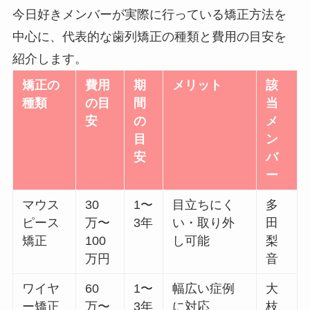
今日好きメンバーが実際に行っている矯正方法を
中心に、代表的な歯列矯正の種類と費用の目安を
紹介します。
矯正の
費用
期
メリット
該
種類
の目
間
当
安
の
メ
目
ン
安
バ
ー
マウス
30
1〜
目立ちにく
多
ピース
万〜
3年
い・取り外
田
矯正
100
し可能
梨
万円
音
ワイヤ
60
1〜
幅広い症例
大
ー矯正
万〜
3年
に対応
枝