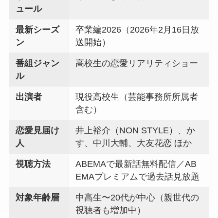
ュール
最新シーズ
卒業編2026（2026年2月16日放
ン
送開始）
番組ジャン
高校生の恋愛リアリティショー
ル
出演者
現役高校生（芸能事務所所属者
含む）
恋愛見届け
井上裕介（NON STYLE）、か
人
す、中川大輔、大友花恋 ほか
視聴方法
ABEMAで最新話無料配信／AB
EMAプレミアムで過去話見放題
対象年齢層
中高生〜20代が中心（親世代の
視聴者も増加中）