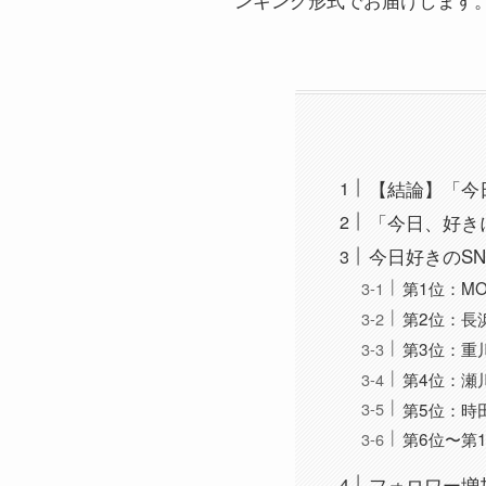
【結論】「今
「今日、好き
今日好きのS
第1位：MO
第2位：長
第3位：重
第4位：瀬
第5位：時
第6位〜第
フォロワー増