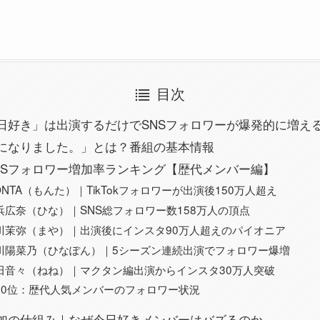
目次
日好き」は出演するだけでSNSフォロワーが爆発的に増え
になりました。」とは？番組の基本情報
NSフォロワー増加率ランキング【歴代メンバー編】
NTA（もんた）｜TikTokフォロワーが出演後150万人超え
浜広奈（ひな）｜SNS総フォロワー数158万人の頂点
川茉弥（まや）｜出演後にインスタ90万人超えのパイオニア
川陽菜乃（ひなぽん）｜5シーズン連続出演でフォロワー爆増
田音々（ねね）｜マクタン編出演からインスタ30万人突破
10位：歴代人気メンバーのフォロワー状況
加の仕組み｜なぜ今日好きメンバーはバズるのか