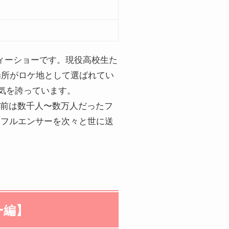
ティーショーです。現役高校生た
場所がロケ地として選ばれてい
人気を誇っています。
演前は数千人〜数万人だったフ
ンフルエンサーを次々と世に送
ー編】