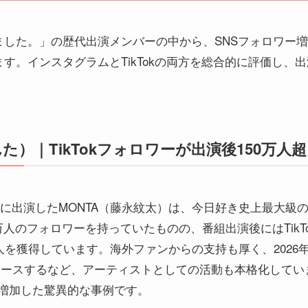
ました。」の歴代出演メンバーの中から、SNSフォロワー
す。インスタグラムとTikTokの両方を総合的に評価し、
んた）｜TikTokフォロワーが出演後150万人
編」に出演したMONTA（藤永紋太）は、今日好き史上最大
74万人のフォロワーを持っていたものの、番組出演後にはTikT
人を獲得しています。海外ファンからの支持も厚く、2026
をリリースするなど、アーティストとしての活動も本格化して
上に増加した驚異的な事例です。