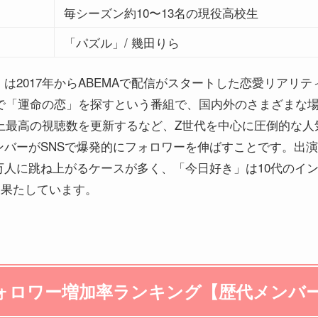
毎シーズン約10〜13名の現役高校生
「パズル」/ 幾田りら
は2017年からABEMAで配信がスタートした恋愛リアリ
中で「運命の恋」を探すという番組で、国内外のさまざまな
史上最高の視聴数を更新するなど、Z世代を中心に圧倒的な
ンバーがSNSで爆発的にフォロワーを伸ばすことです。出
万人に跳ね上がるケースが多く、「今日好き」は10代のイ
も果たしています。
フォロワー増加率ランキング【歴代メンバ