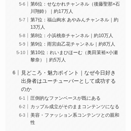
第6位：せなかれチャンネル（後藤聖那×石
川翔鈴）｜約17万人
第7位：福山絢水 あやみんチャンネル｜約
13万人
第8位：小浜桃奈チャンネル｜約10万人
第9位：雨宮由乙花チャンネル｜約8万人
第10位：れいまひほーむ（奥田茉裕×小瀬
黎奈）｜約5万人
見どころ・魅力ポイント｜なぜ今日好き
出身者はユーチューバーとして成功する
のか
圧倒的なファンベースが既にある
カップル成立がそのままコンテンツになる
美容・ファッション系コンテンツとの親和
性