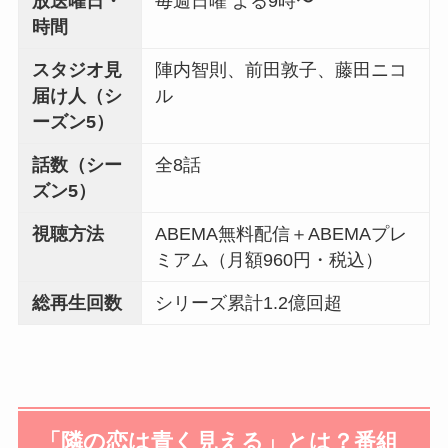
放送曜日・
毎週日曜 よる9時〜
時間
スタジオ見
陣内智則、前田敦子、藤田ニコ
届け人（シ
ル
ーズン5）
話数（シー
全8話
ズン5）
視聴方法
ABEMA無料配信＋ABEMAプレ
ミアム（月額960円・税込）
総再生回数
シリーズ累計1.2億回超
「隣の恋は青く見える」とは？番組