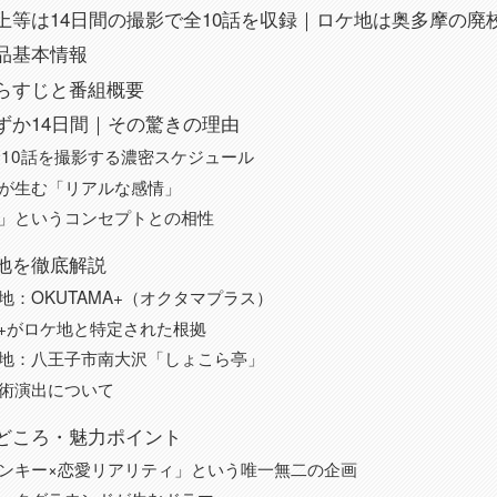
上等は14日間の撮影で全10話を収録｜ロケ地は奥多摩の廃
品基本情報
らすじと番組概要
ずか14日間｜その驚きの理由
全10話を撮影する濃密スケジュール
が生む「リアルな感情」
」というコンセプトとの相性
地を徹底解説
地：OKUTAMA+（オクタマプラス）
MA+がロケ地と特定された根拠
地：八王子市南大沢「しょこら亭」
術演出について
どころ・魅力ポイント
ンキー×恋愛リアリティ」という唯一無二の企画