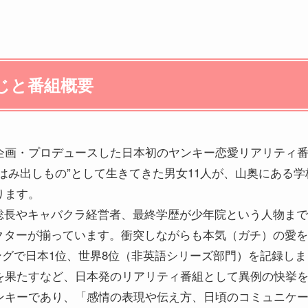
じと番組概要
が企画・プロデュースした日本初のヤンキー恋愛リアリティ
はみ出しもの”として生きてきた男女11人が、山奥にある
ります。
総長やキャバクラ経営者、最終学歴が少年院という人物まで
クターが揃っています。衝突しながらも本気（ガチ）の愛を
ランキングで日本1位、世界8位（非英語シリーズ部門）を記録
りを果たすなど、日本発のリアリティ番組として異例の快挙
ヤンキーであり、「感情の表現や伝え方、日頃のコミュニケ