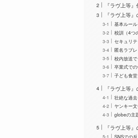
『ラヴ上等』
『ラヴ上等』
基本ルール
校訓（4つ
セキュリテ
匿名ラブレ
校内放送で
卒業式での
子ども食堂
『ラヴ上等』
壮絶な過去
ヤンキー文
globeの
『ラヴ上等』
SNSでの