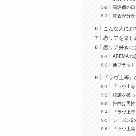
高評価の口
賛否が分か
こんな人にお
恋リアを楽し
恋リア好きに
ABEMA
他プラット
『ラヴ上等』
『ラヴ上等
校訓を破っ
告白は男性
『ラヴ上等
シーズン2
『ラヴ上等