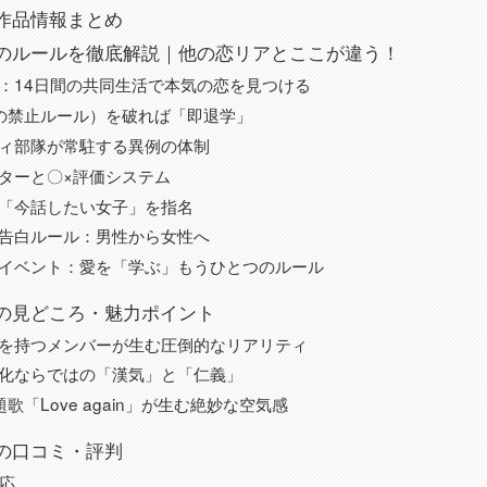
作品情報まとめ
のルールを徹底解説｜他の恋リアとここが違う！
：14日間の共同生活で本気の恋を見つける
の禁止ルール）を破れば「即退学」
ィ部隊が常駐する異例の体制
ターと〇×評価システム
「今話したい女子」を指名
告白ルール：男性から女性へ
イベント：愛を「学ぶ」もうひとつのルール
の見どころ・魅力ポイント
を持つメンバーが生む圧倒的なリアリティ
化ならではの「漢気」と「仁義」
主題歌「Love again」が生む絶妙な空気感
の口コミ・評判
反応