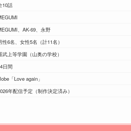
全10話
MEGUMI
MEGUMI、AK-69、永野
男性6名、女性5名（計11名）
羅武上等学園（山奥の学校）
14日間
lobe「Love again」
2026年配信予定（制作決定済み）