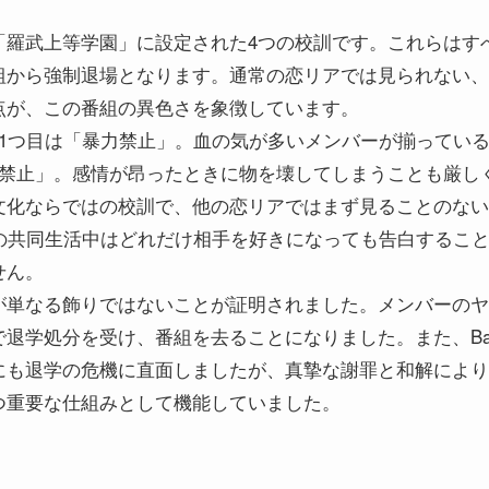
「羅武上等学園」に設定された4つの校訓です。これらはす
組から強制退場となります。通常の恋リアでは見られない、
点が、この番組の異色さを象徴しています。
。1つ目は「暴力禁止」。血の気が多いメンバーが揃ってい
損禁止」。感情が昂ったときに物を壊してしまうことも厳し
文化ならではの校訓で、他の恋リアではまず見ることのない
間の共同生活中はどれだけ相手を好きになっても告白するこ
せん。
が単なる飾りではないことが証明されました。メンバーのヤ
退学処分を受け、番組を去ることになりました。また、Ba
にも退学の危機に直面しましたが、真摯な謝罪と和解により
つ重要な仕組みとして機能していました。