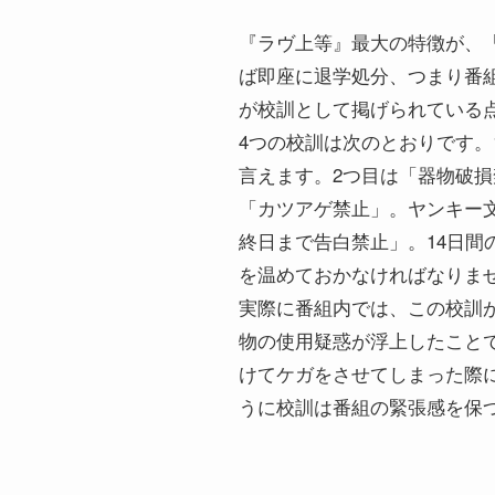
『ラヴ上等』最大の特徴が、
ば即座に退学処分、つまり番
が校訓として掲げられている
4つの校訓は次のとおりです
言えます。2つ目は「器物破
「カツアゲ禁止」。ヤンキー
終日まで告白禁止」。14日
を温めておかなければなりま
実際に番組内では、この校訓
物の使用疑惑が浮上したことで
けてケガをさせてしまった際
うに校訓は番組の緊張感を保