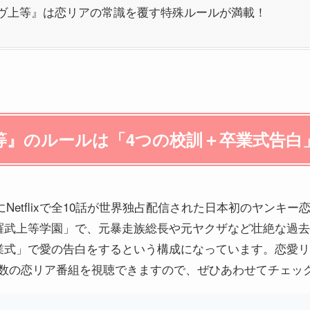
ヴ上等』は恋リアの常識を覆す特殊ルールが満載！
等』のルールは「4つの校訓＋卒業式告白
月にNetflixで全10話が世界独占配信された日本初のヤン
武上等学園」で、元暴走族総長や元ヤクザなど壮絶な過去を
業式」で愛の告白をするという構成になっています。恋愛リ
多数の恋リア番組を視聴できますので、ぜひあわせてチェッ