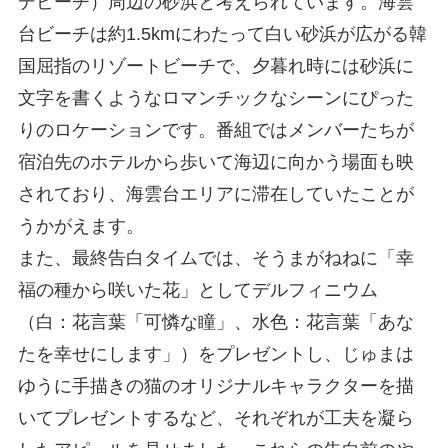
デビーチ）周辺の砂浜と考えられています。海雲
台ビーチは約1.5kmにわたって白い砂浜が広がる韓
国屈指のリゾートビーチで、夕暮れ時には砂浜に
文字を書くようなロマンチックなシーンにぴった
りのロケーションです。番組ではメンバーたちが
宿泊先のホテルから歩いて海辺に向かう場面も映
されており、海雲台エリアに滞在していたことが
うかがえます。
また、最終告白タイムでは、そうまがねねに「幸
福の種から咲いた花」としてデルフィニウム
（白：花言葉「可憐な瞳」、水色：花言葉「あな
たを幸せにします」）をプレゼントし、じゅまは
ゆうに手描きの猫のオリジナルキャラクターを描
いてプレゼントするなど、それぞれが工夫を凝ら