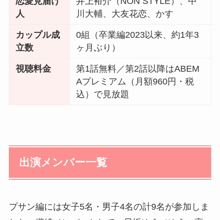
恋愛見届け
井上裕介（NON STYLE）、中
人
川大輔、大友花恋、かす
カップル成
0組（卒業編2023以来、約1年3
立数
ヶ月ぶり）
視聴料金
第1話無料／第2話以降はABEM
Aプレミアム（月額960円・税
込）で見放題
出演メンバー一覧
プサン編には女子5名・男子4名の計9名が参加しま