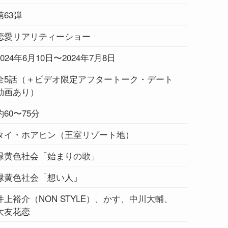
第63弾
恋愛リアリティーショー
2024年6月10日〜2024年7月8日
全5話（＋ビデオ限定アフタートーク・デート
動画あり）
約60〜75分
タイ・ホアヒン（王室リゾート地）
緑黄色社会「始まりの歌」
緑黄色社会「想い人」
井上裕介（NON STYLE）、かす、中川大輔、
大友花恋