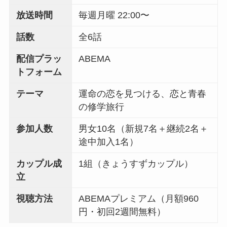
放送時間
毎週月曜 22:00〜
話数
全6話
配信プラッ
ABEMA
トフォーム
テーマ
運命の恋を見つける、恋と青春
の修学旅行
参加人数
男女10名（新規7名＋継続2名＋
途中加入1名）
カップル成
1組（きょうすずカップル）
立
視聴方法
ABEMAプレミアム（月額960
円・初回2週間無料）