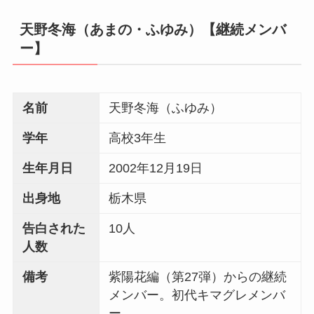
天野冬海（あまの・ふゆみ）【継続メンバ
ー】
名前
天野冬海（ふゆみ）
学年
高校3年生
生年月日
2002年12月19日
出身地
栃木県
告白された
10人
人数
備考
紫陽花編（第27弾）からの継続
メンバー。初代キマグレメンバ
ー