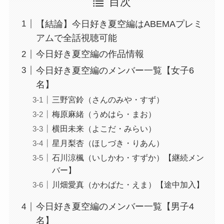
目次
【結論】今日好き夏空編はABEMAプレミ
アムで全話視聴可能
今日好き夏空編の作品情報
今日好き夏空編のメンバー一覧【女子6
名】
三野宮鈴（さんのみや・すず）
梅原麻緒（うめはら・まお）
横田未来（よこだ・みらい）
星月梨杏（ほしづき・りあん）
石川涼楓（いしかわ・すずか）【継続メン
バー】
川畑愛真（かわばた・えま）【途中加入】
今日好き夏空編のメンバー一覧【男子4
名】