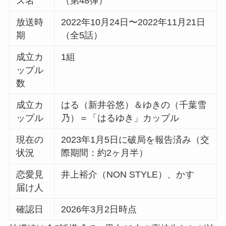
ズ名
（第48弾）
放送時
2022年10月24日〜2022年11月21日
期
（全5話）
成立カ
1組
ップル
数
成立カ
はる（新井谷悠）＆ゆきの（千葉雪
ップル
乃）＝「はるゆき」カップル
現在の
2023年1月5日に破局を報告済み（交
状況
際期間：約2ヶ月半）
恋愛見
井上裕介（NON STYLE）、かす
届け人
確認日
2026年3月2日時点