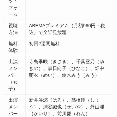
ット
フォ
ーム
視聴
ABEMAプレミアム（月額960円・税
方法
込）で全話見放題
無料
初回2週間無料
体験
出演
寺島季咲（きさき）、千葉雪乃（ゆ
メン
きの）、森日向子（ひなこ）、畑中
バー
萌衣（めい）、鈴木みう（みう）
（女
子）
出演
新井谷悠（はる）、髙橋翔（しょ
メン
う）、渋谷誠也（せいや）、外山浬
バー
（かいり）、前川廉（れん）