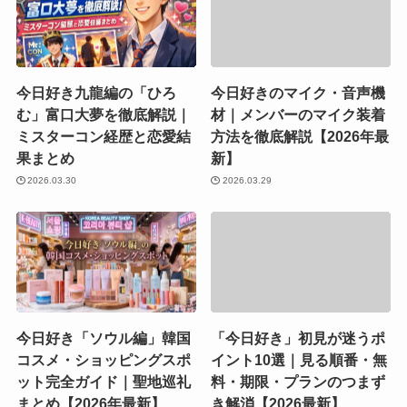
今日好き九龍編の「ひろ
今日好きのマイク・音声機
む」富口大夢を徹底解説｜
材｜メンバーのマイク装着
ミスターコン経歴と恋愛結
方法を徹底解説【2026年最
果まとめ
新】
2026.03.30
2026.03.29
今日好き「ソウル編」韓国
「今日好き」初見が迷うポ
コスメ・ショッピングスポ
イント10選｜見る順番・無
ット完全ガイド｜聖地巡礼
料・期限・プランのつまず
まとめ【2026年最新】
き解消【2026最新】